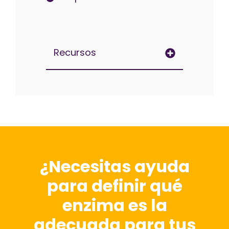
Recursos
¿Necesitas ayuda
para definir qué
enzima es la
adecuada para tus